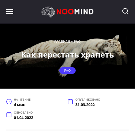
Перейти
к
содержанию
ГЛАВНАЯ
»
FAQ
Как перестать храпеть
FAQ
НА ЧТЕНИЕ
ОПУБЛИКОВАНО
4 мин
31.03.2022
ОБНОВЛЕНО
01.04.2022